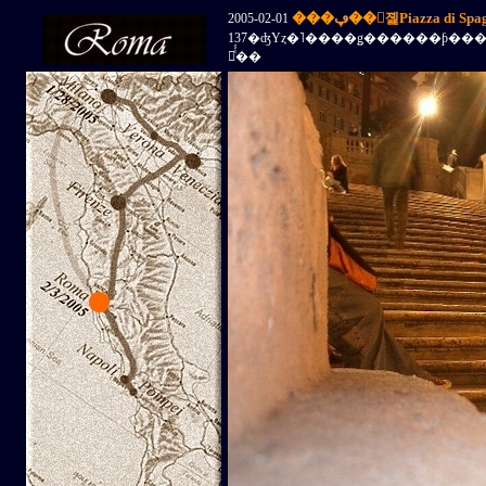
���ڥ��󹭾졡Piazza di Spa
2005-02-01
137�ʤΥȥ�˥����ǥ������ƥ����ʡ��̾Υ��ڥ����ʡˡ������ɥ꡼���إåץС��
䤯ͭ̾��