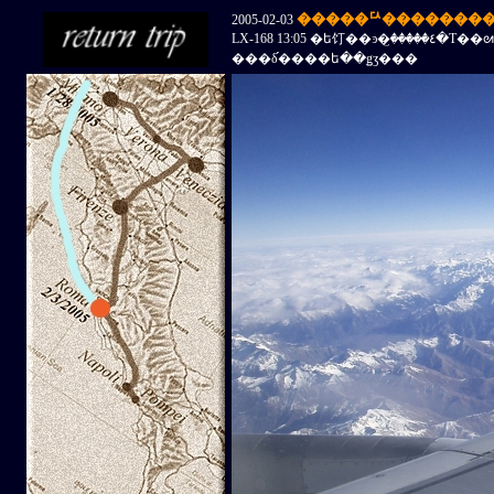
2005-02-03
LX-168 13:05 �ե饤��ͽ�꤬�����٤�Τ��ᣲ�����Ԥ�����롣
���δ֡����ե��ǥӡ���