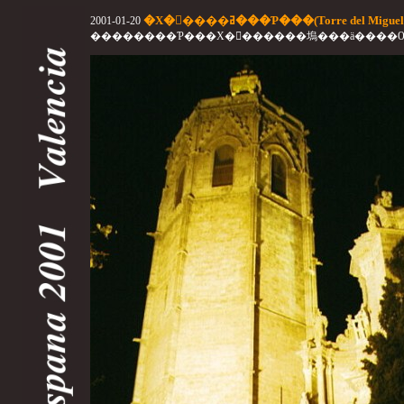
�Х�󥷥����ߥ���Ƥ���(Torre del Migu
2001-01-20
��������Ƥ���Х�󥷥������塢���ä���