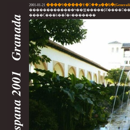
����ϥ�֥����Υ�ܡ��إͥ��ե�(Genera
2001-01-21
�������������ߤ��줿�����βƵ����񡣥������ʤ�ʮ
����С���ʪ��Ĵ�¤�������