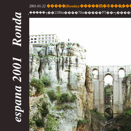
�����(Ronda):�����鸫�夲���̥��ܶ�(Pu
2001-01-22
�̥��ܶ��ϡ��⤵100m����70m�����ƤΤ��ᡢ��