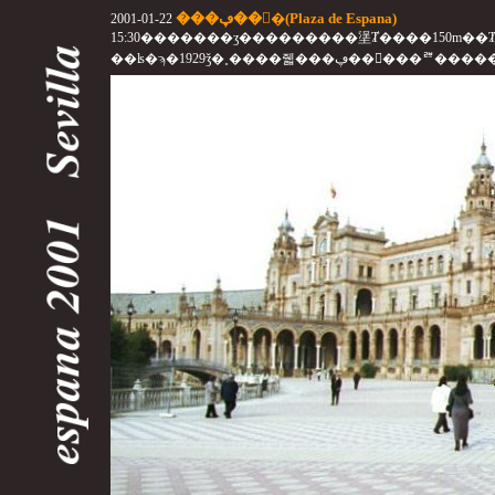
���ڥ��󹭾�(Plaza de Espana)
2001-01-22
15:30�������ӡ���������塣Ⱦ����150m�
��ʪ�ϡ�1929ǯ�˳����줿���ڥ�