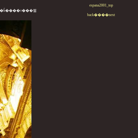
espana2001_top
back��
��next