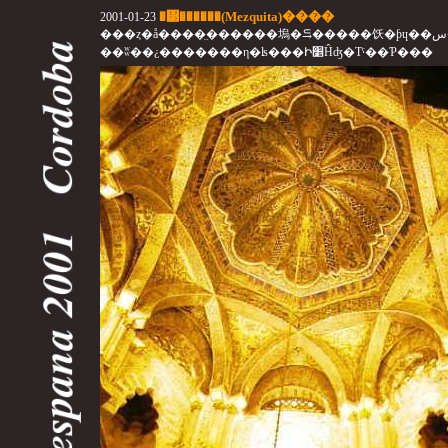
�᥹������(Mezquita)����
2001-01-23
���ȥ�å����̤������塢�⥹�����饫�ƥɥ��س�ĥ����¤���줿
��ʬ��¿�������η�ʪ���Ի׵Ĥʤ�Τˤ��Ƥ���