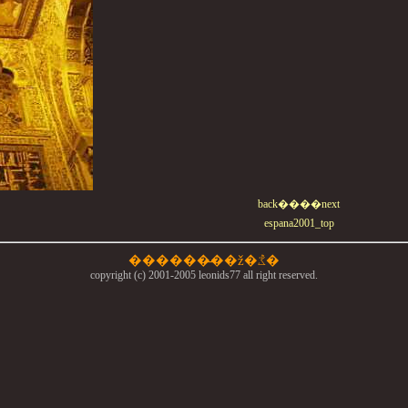
back��
��next
espana2001_top
������̵��ž�ܶػ�
copyright (c) 2001-2005 leonids77 all right reserved.